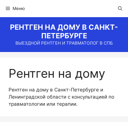
Перейти
Меню
к
содержимому
РЕНТГЕН НА ДОМУ В САНКТ-
ПЕТЕРБУРГЕ
ВЫЕЗДНОЙ РЕНТГЕН И ТРАВМАТОЛОГ В СПБ
Рентген на дому
Рентген на дому в Санкт-Петербурге и
Ленинградской области с консультацией по
травматологии или терапии.